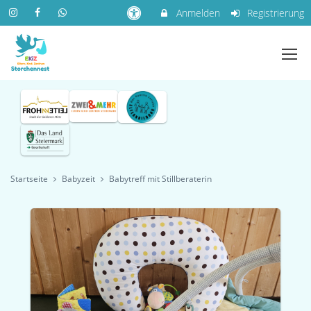
Anmelden
Registrierung
Startseite
Babyzeit
Babytreff mit Stillberaterin