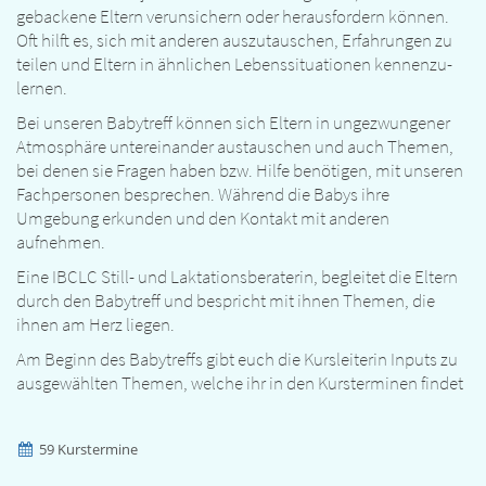
gebackene Eltern verun­sichern oder heraus­fordern können.
Oft hilft es, sich mit anderen auszutauschen, Erfah­rungen zu
teilen und Eltern in ähnlichen Lebens­situa­tionen kennen­zu­
lernen.
Bei unseren Babytreff können sich Eltern in unge­zwungener
Atmo­sphäre untereinander aus­tauschen und auch Themen,
bei denen sie Fragen haben bzw. Hilfe benötigen, mit unseren
Fachpersonen besprechen. Während die Babys ihre
Umgebung erkunden und den Kontakt mit anderen
aufnehmen.
Eine IBCLC Still- und Lakta­tions­beraterin, begleitet die Eltern
durch den Babytreff und bespricht mit ihnen Themen, die
ihnen am Herz liegen.
Am Beginn des Babytreffs gibt euch die Kursleiterin Inputs zu
ausgewählten Themen, welche ihr in den Kursterminen findet
59 Kurstermine