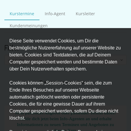
Kurstermine
Info-Agent
Kursleiter
Kundenmeinungen
Diese Seite verwendet Cookies, um Dir die
Filter
bestmögliche Nutzererfahrung auf unserer Website zu
bieten. Cookies sind Textdateien, die auf Deinem
Alle Kurse
Computer gespeichert werden und bestimmte Daten
über Dein Nutzerverhalten speichern.
Kurse werden geladen...
Cookies können „Session-Cookies“ sein, die zum
Ende Ihres Besuches auf unserer Webseite
automatisch gelöscht werden oder persistente
Cookies, die für eine gewisse Dauer auf ihrem
Computer gespeichert werden, sofern Du diese nicht
Kein passendes Angebot oder passender Termin dabei?
löschst.
Melde dich jetzt beim Info-Agenten an und erhalte
Informationen zu neuen Terminen und Angeboten zu
diesem Kurs.