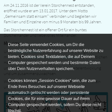
Am 24.11.2016 ist der Verein Storchennest entstanden,
eröffnet wurde er am 13.01.2017. Unter dem Motto
„Gemeinsam statt einsam“ verbinden und begleiten wir
Familien und Einzelne von minus 9 Monaten bis 99 Jahren.
Das Storchennest ist ein offener Ort für ein buntes
Durcheinander und liebevolles Miteinander.
Mission
Diese Seite verwendet Cookies, um Dir die
bestmögliche Nutzererfahrung auf unserer Website zu
Unser
Vereinsvorstand
entwickelt und realisiert gemeinsam
mit unseren
MitarbeiterInnen
,
Fachpersonen
, ehrenamtlichen
bieten. Cookies sind Textdateien, die auf Deinem
HelferInnen und Vereinsmitgliedern Angebote, neue Ideen
Computer gespeichert werden und bestimmte Daten
und kreative Lösungen, für individuelle Weiterentwicklung
über Dein Nutzerverhalten speichern.
und um zusammenzuwachsen.
Cookies können „Session-Cookies“ sein, die zum
Wir teilen Wissen, unterstützen, vernetzen und entwickeln
unseren Verein dynamisch weiter.
Ende Ihres Besuches auf unserer Webseite
automatisch gelöscht werden oder persistente
Cookies, die für eine gewisse Dauer auf ihrem
Computer gespeichert werden, sofern Du diese nicht
löschst.