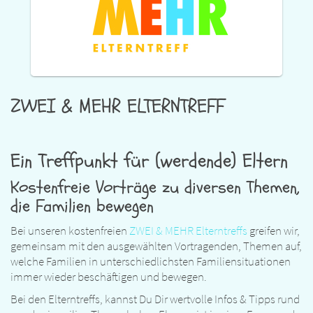
ZWEI & MEHR ELTERNTREFF
Ein Treffpunkt für (werdende) Eltern
Kostenfreie Vorträge zu diversen Themen,
die Familien bewegen
Bei unseren kostenfreien
ZWEI & MEHR Elterntreffs
greifen wir,
gemeinsam mit den ausgewählten Vortragenden, Themen auf,
welche Familien in unterschiedlichsten Familiensituationen
immer wieder beschäftigen und bewegen.
Bei den Elterntreffs, kannst Du Dir wertvolle Infos & Tipps rund