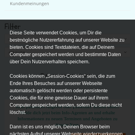
Kundenmeinungen
Filter
Diese Seite verwendet Cookies, um Dir die
Alle Standorte
bestmögliche Nutzererfahrung auf unserer Website zu
bieten. Cookies sind Textdateien, die auf Deinem
Alle Kurse
Computer gespeichert werden und bestimmte Daten
über Dein Nutzerverhalten speichern.
Kurse werden geladen...
Cookies können „Session-Cookies“ sein, die zum
Ende Ihres Besuches auf unserer Webseite
automatisch gelöscht werden oder persistente
Cookies, die für eine gewisse Dauer auf ihrem
Computer gespeichert werden, sofern Du diese nicht
Kein passendes Angebot oder passender Termin dabei?
löschst.
Melde dich jetzt beim Info-Agenten an und erhalte
Informationen zu neuen Terminen und Angeboten zu
diesem Kurs.
Dann ist es uns möglich, Deinen Browser beim
nächsten Aufruf unserer Webseite wiederzuerkennen