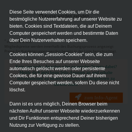
Diese Seite verwendet Cookies, um Dir die
Kurse werden geladen...
bestmögliche Nutzererfahrung auf unserer Website zu
bieten. Cookies sind Textdateien, die auf Deinem
Computer gespeichert werden und bestimmte Daten
über Dein Nutzerverhalten speichern.
*
inkl. 10% MwSt.
Mitgliedspreise werden innerhalb des Buchungsprozess angezeigt
Preise für Kundengruppen werden bereits in der Liste berücksichtigt.
Cookies können „Session-Cookies“ sein, die zum
Ende Ihres Besuches auf unserer Webseite
Kein passendes Angebot oder passender Termin dabei?
automatisch gelöscht werden oder persistente
Melde dich jetzt beim Info-Agenten an und erhalte
Cookies, die für eine gewisse Dauer auf ihrem
Informationen zu neuen Terminen und Angeboten zu
Computer gespeichert werden, sofern Du diese nicht
diesem Kurs.
löschst.
zum Info-Agent
Dann ist es uns möglich, Deinen Browser beim
nächsten Aufruf unserer Webseite wiederzuerkennen
und Dir Funktionen entsprechend Deiner bisherigen
Nutzung zur Verfügung zu stellen.