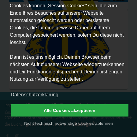
Cookies können „Session-Cookies“ sein, die zum
Ende Ihres Besuches auf unserer Webseite
automatisch gelöscht werden oder persistente
Cookies, die für eine gewisse Dauer auf ihrem
Computer gespeichert werden, sofern Du diese nicht
löschst.
Dann ist es uns möglich, Deinen Browser beim
nächsten Aufruf unserer Webseite wiederzuerkennen
und Dir Funktionen entsprechend Deiner bisherigen
Nutzung zur Verfügung zu stellen.
Datenschutzerklärung
Impressum
|
Datenschutz
|
Erklärung zur Barrierefreiheit
|
Alle Cookies akzeptieren
Vereinssatzung
|
Vertrag widerrufen
2026 © EKIZ Storchennest. Alle Rechte vorbehalten. Unterstützt durch
®
kutego
Nicht technisch notwendige Cookies ablehnen
die
Buchungssoftware für Vereine
von
.