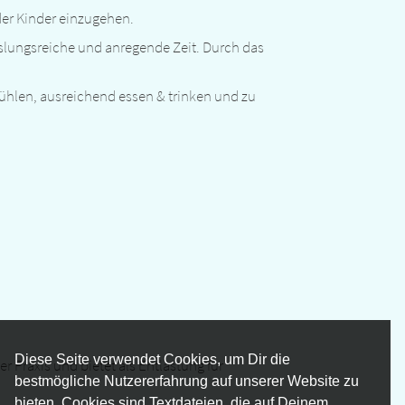
der Kinder einzugehen.
slungsreiche und anregende Zeit. Durch das
fühlen, ausreichend essen & trinken und zu
Diese Seite verwendet Cookies, um Dir die
 Praxis und bietet als Entlastung für
bestmögliche Nutzererfahrung auf unserer Website zu
bieten. Cookies sind Textdateien, die auf Deinem