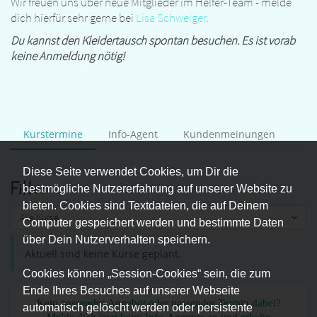
Wir freuen uns über neue Mitglieder im Helfer-Team - melde
dich hierfür sehr gerne bei
Lisa Schweiger
.
Du kannst den Kleidertausch spontan besuchen. Es ist vorab
keine Anmeldung nötig!
Kurstermine
Info-Agent
Kundenmeinungen
Diese Seite verwendet Cookies, um Dir die
Filter
bestmögliche Nutzererfahrung auf unserer Website zu
bieten. Cookies sind Textdateien, die auf Deinem
Alle Kurse
Computer gespeichert werden und bestimmte Daten
über Dein Nutzerverhalten speichern.
Aktuell sind keine Kurse geplant.
Cookies können „Session-Cookies“ sein, die zum
Ende Ihres Besuches auf unserer Webseite
Kein passendes Angebot oder passender Termin dabei?
automatisch gelöscht werden oder persistente
Melde dich jetzt beim Info-Agenten an und erhalte