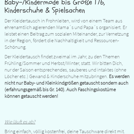
Baby-/Kindermode bis Größe 176,
Kinderschuhe & Spielsachen
Der Kleidertausch in Frohnleiten, wird von einem Team aus
ehrenamtlich agierenden Mama´s und Papa´s organisiert. Er
leistet einen Beitrag zum sozialen Miteinander, zur Vernetzung
in der Region, fördert die Nachhaltigkeit und Ressourcen-
Schönung.
Der Kleidertausch findet zweimal im Jahr, zu den Themen
Frühling/Sommer und Herbst/Winter, statt. Wir bitten Dich,
nur der Saison entsprechendes, sauberes und intaktes (ohne
Löcher etc.) Gewand & Kinderschuhe mitzubringen.
Es werden
nicht nur Baby- und Kleinkindgrößen getauscht sondern auch
(erfahrungsgemäß bis Gr. 140). Auch Faschingskostüme
können getauscht werden!
Wie läuft es ab?
Bring einfach, völlig kostenfrei, deine Tauschware direkt mit.