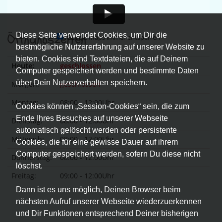
Öffnungszeiten
Diese Seite verwendet Cookies, um Dir die
Google Maps immer entsperren
bestmögliche Nutzererfahrung auf unserer Website zu
bieten. Cookies sind Textdateien, die auf Deinem
Heute:
geschlossen
Computer gespeichert werden und bestimmte Daten
über Dein Nutzerverhalten speichern.
Morgen:
geschlossen
Montag:
08:00 - 12:00Uhr
Cookies können „Session-Cookies“ sein, die zum
Ende Ihres Besuches auf unserer Webseite
Dienstag:
08:00 - 12:00Uhr
automatisch gelöscht werden oder persistente
Mittwoch:
08:00 - 12:00Uhr
Cookies, die für eine gewisse Dauer auf ihrem
Computer gespeichert werden, sofern Du diese nicht
Donnerstag:
08:00 - 12:00Uhr
löschst.
Freitag:
09:00 - 12:00Uhr
Dann ist es uns möglich, Deinen Browser beim
nächsten Aufruf unserer Webseite wiederzuerkennen
und Dir Funktionen entsprechend Deiner bisherigen