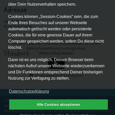
über Dein Nutzerverhalten speichern.
Adresse
Cookies können „Session-Cookies“ sein, die zum
Hauptplatz 1
Ende Ihres Besuches auf unserer Webseite
8130 Frohnleiten
automatisch gelöscht werden oder persistente
Cookies, die für eine gewisse Dauer auf ihrem
Computer gespeichert werden, sofern Du diese nicht
Mit dem Laden des Kartendienstes akzeptierst du unsere
löschst.
Datenschutzerklärung zu Google Maps.
Standort
Weitere Informationen
Dann ist es uns möglich, Deinen Browser beim
nächsten Aufruf unserer Webseite wiederzuerkennen
und Dir Funktionen entsprechend Deiner bisherigen
Google Maps immer entsperren
Nutzung zur Verfügung zu stellen.
Datenschutzerklärung
Impressum
|
Datenschutz
|
Erklärung zur Barrierefreiheit
|
Alle Cookies akzeptieren
Vereinssatzung
|
Vertrag widerrufen
2026 © EKIZ Storchennest. Alle Rechte vorbehalten. Unterstützt durch
®