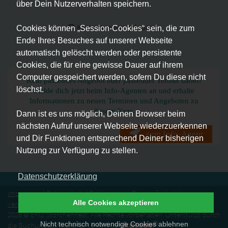
über Dein Nutzerverhalten speichern.
Kurse werden geladen...
Cookies können „Session-Cookies“ sein, die zum
Ende Ihres Besuches auf unserer Webseite
automatisch gelöscht werden oder persistente
Cookies, die für eine gewisse Dauer auf ihrem
Computer gespeichert werden, sofern Du diese nicht
Kein passendes Angebot oder passender Termin dabei?
löschst.
Melde dich jetzt beim Info-Agenten an und erhalte
Informationen zu neuen Terminen und Angeboten zu
diesem Kurs.
Dann ist es uns möglich, Deinen Browser beim
nächsten Aufruf unserer Webseite wiederzuerkennen
zum Info-Agent
und Dir Funktionen entsprechend Deiner bisherigen
Nutzung zur Verfügung zu stellen.
Datenschutzerklärung
Impressum
|
Datenschutz
|
Erklärung zur Barrierefreiheit
|
Alle Cookies akzeptieren
Vereinssatzung
|
Vertrag widerrufen
2026 © EKIZ Storchennest. Alle Rechte vorbehalten. Unterstützt durch
®
kutego
Nicht technisch notwendige Cookies ablehnen
die
Buchungssoftware für Vereine
von
.