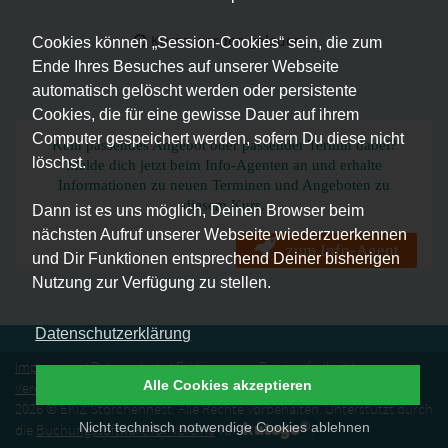
Kurse werden geladen...
Cookies können „Session-Cookies“ sein, die zum
Ende Ihres Besuches auf unserer Webseite
automatisch gelöscht werden oder persistente
Cookies, die für eine gewisse Dauer auf ihrem
Computer gespeichert werden, sofern Du diese nicht
Kein passendes Angebot oder passender Termin dabei?
löschst.
Melde dich jetzt beim Info-Agenten an und erhalte
Informationen zu neuen Terminen und Angeboten zu
diesem Kurs.
Dann ist es uns möglich, Deinen Browser beim
nächsten Aufruf unserer Webseite wiederzuerkennen
zum Info-Agent
und Dir Funktionen entsprechend Deiner bisherigen
Nutzung zur Verfügung zu stellen.
Datenschutzerklärung
Impressum
|
Datenschutz
|
Erklärung zur Barrierefreiheit
|
Alle Cookies akzeptieren
Vereinssatzung
|
Vertrag widerrufen
2026 © EKIZ Storchennest. Alle Rechte vorbehalten. Unterstützt durch
®
kutego
Nicht technisch notwendige Cookies ablehnen
die
Buchungssoftware für Vereine
von
.